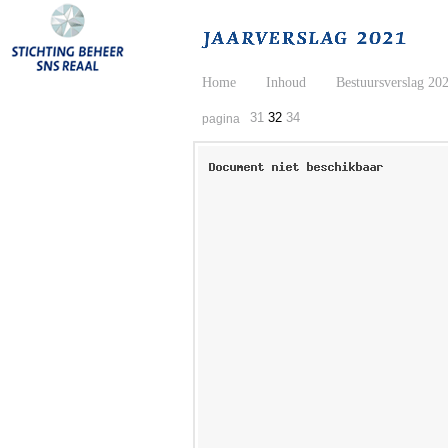
Home
Inhoud
Bestuursverslag 20
31
32
34
pagina